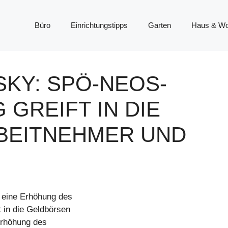
Büro
Einrichtungstipps
Garten
Haus & W
KY: SPÖ-NEOS-S
REIFT IN DIE T
EITNEHMER UND U
 eine Erhöhung des
 in die Geldbörsen
Erhöhung des