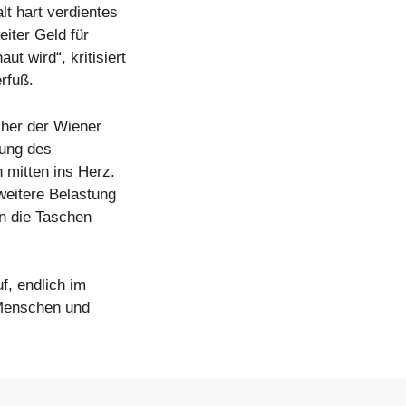
t hart verdientes
iter Geld für
t wird“, kritisiert
rfuß.
her der Wiener
hung des
 mitten ins Herz.
 weitere Belastung
 in die Taschen
f, endlich im
 Menschen und