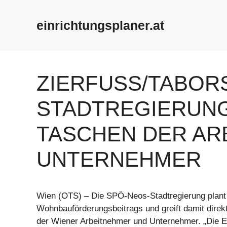
Zum
Inhalt
einrichtungsplaner.at
springen
ZIERFUSS/TABORS
TADTREGIERUNG G
ASCHEN DER ARB
NTERNEHMER
Wien (OTS) – Die SPÖ-Neos-Stadtregierung plant
Wohnbauförderungsbeitrags und greift damit direkt
der Wiener Arbeitnehmer und Unternehmer. „Die 