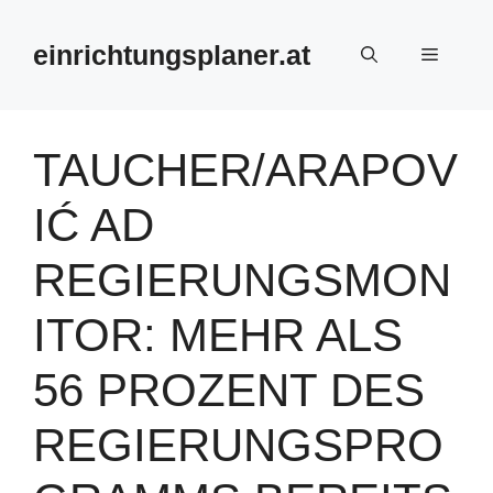
Zum
Inhalt
einrichtungsplaner.at
Menü
springen
TAUCHER/ARAPOV
IĆ AD
REGIERUNGSMON
ITOR: MEHR ALS
56 PROZENT DES
REGIERUNGSPRO