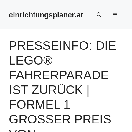
Zum
Inhalt
einrichtungsplaner.at
Menü
springen
PRESSEINFO: DIE
LEGO®
FAHRERPARADE
IST ZURÜCK |
FORMEL 1
GROSSER PREIS V