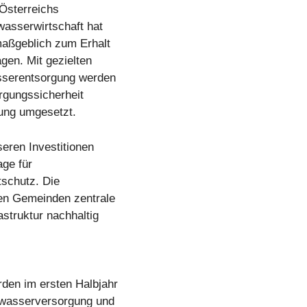
 Österreichs
wasserwirtschaft hat
maßgeblich zum Erhalt
gen. Mit gezielten
asserentsorgung werden
rgungssicherheit
ung umgesetzt.
seren Investitionen
age für
tschutz. Die
den Gemeinden zentrale
struktur nachhaltig
den im ersten Halbjahr
kwasserversorgung und