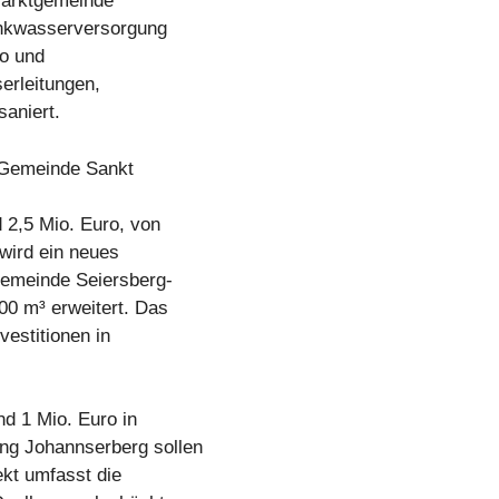
 Marktgemeinde
rinkwasserversorgung
ro und
erleitungen,
aniert.
e Gemeinde Sankt
 2,5 Mio. Euro, von
wird ein neues
Gemeinde Seiersberg-
0 m³ erweitert. Das
vestitionen in
nd 1 Mio. Euro in
ng Johannserberg sollen
kt umfasst die