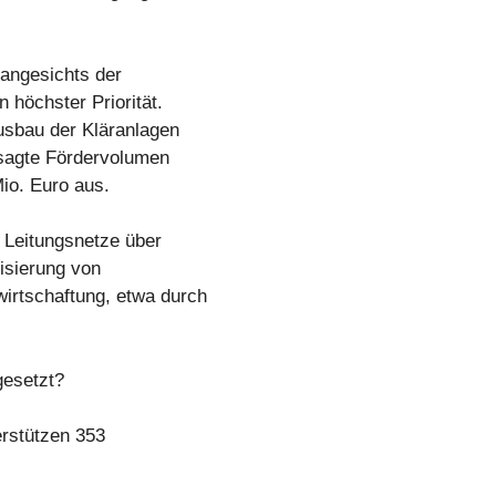
angesichts der
höchster Priorität.
usbau der Kläranlagen
esagte Fördervolumen
Mio. Euro aus.
r Leitungsnetze über
isierung von
rtschaftung, etwa durch
esetzt?
erstützen 353