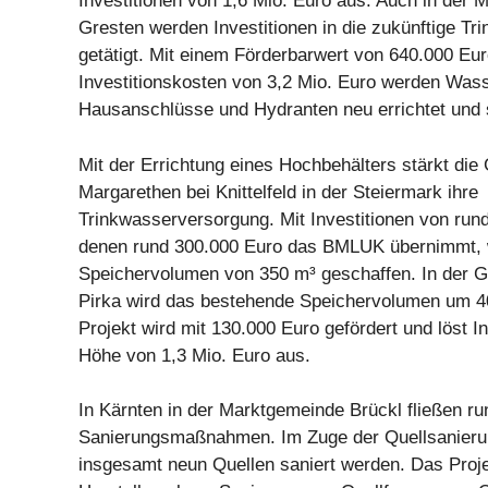
Investitionen von 1,6 Mio. Euro aus. Auch in der
Gresten werden Investitionen in die zukünftige T
getätigt. Mit einem Förderbarwert von 640.000 Eu
Investitionskosten von 3,2 Mio. Euro werden Wass
Hausanschlüsse und Hydranten neu errichtet und s
Mit der Errichtung eines Hochbehälters stärkt di
Margarethen bei Knittelfeld in der Steiermark ihre
Trinkwasserversorgung. Mit Investitionen von rund
denen rund 300.000 Euro das BMLUK übernimmt, 
Speichervolumen von 350 m³ geschaffen. In der 
Pirka wird das bestehende Speichervolumen um 40
Projekt wird mit 130.000 Euro gefördert und löst In
Höhe von 1,3 Mio. Euro aus.
In Kärnten in der Marktgemeinde Brückl fließen ru
Sanierungsmaßnahmen. Im Zuge der Quellsanieru
insgesamt neun Quellen saniert werden. Das Proje