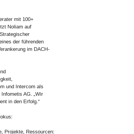
erater mit 100+
tzt Noliam auf
Strategischer
 eines der führenden
 Verankerung im DACH-
und
gkeit,
om und Intercom als
 Infometis AG. „Wir
nt in den Erfolg.“
Fokus:
, Projekte, Ressourcen: