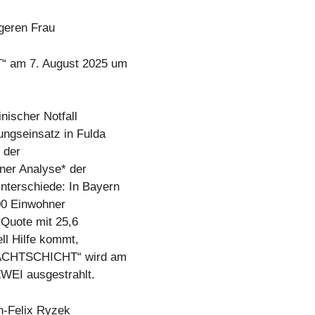
geren Frau
“ am 7. August 2025 um
nischer Notfall
ungseinsatz in Fulda
 der
iner Analyse* der
terschiede: In Bayern
000 Einwohner
 Quote mit 25,6
ell Hilfe kommt,
 NACHTSCHICHT“ wird am
WEI ausgestrahlt.
on-Felix Ryzek