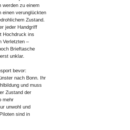
m werden zu einem
n einen verunglückten
drohlichem Zustand.
er jeder Handgriff
mit Hochdruck ins
 Verletzten –
noch Brieftasche
erst unklar.
nsport bevor:
ünster nach Bonn. Ihr
ehlbildung und muss
der Zustand der
to mehr
 nur unwohl und
iloten sind in