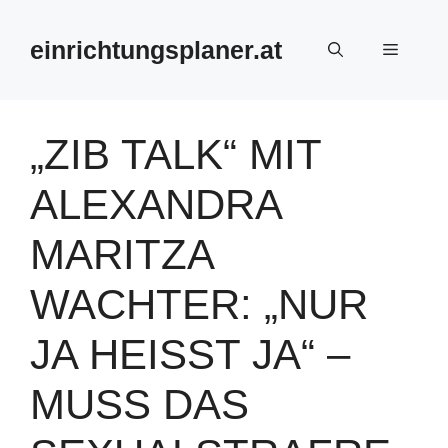
Zum
Inhalt
einrichtungsplaner.at
Menü
springen
„ZIB TALK“ MIT
ALEXANDRA
MARITZA
WACHTER: „NUR
JA HEISST JA“ – M
USS DAS S