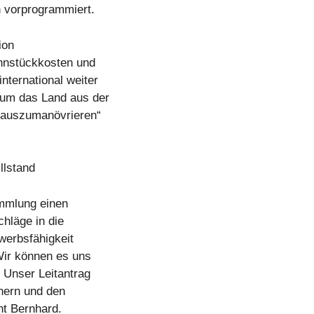
n vorprogrammiert.
ion
hnstückkosten und
nternational weiter
 um das Land aus der
erauszumanövrieren“
llstand
mmlung einen
chläge in die
ewerbsfähigkeit
Wir können es uns
. Unser Leitantrag
chern und den
nt Bernhard.