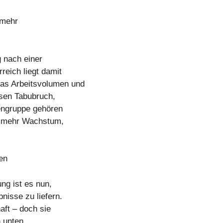
 mehr
 nach einer
reich liegt damit
das Arbeitsvolumen und
esen Tabubruch,
zengruppe gehören
ür mehr Wachstum,
den
ng ist es nun,
nisse zu liefern.
aft – doch sie
h unten