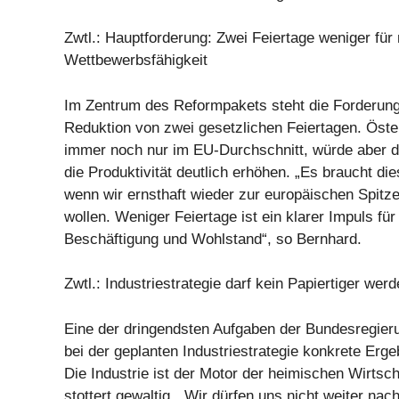
Zwtl.: Hauptforderung: Zwei Feiertage weniger für
Wettbewerbsfähigkeit
Im Zentrum des Reformpakets steht die Forderung
Reduktion von zwei gesetzlichen Feiertagen. Öster
immer noch nur im EU-Durchschnitt, würde aber 
die Produktivität deutlich erhöhen. „Es braucht di
wenn wir ernsthaft wieder zur europäischen Spit
wollen. Weniger Feiertage ist ein klarer Impuls f
Beschäftigung und Wohlstand“, so Bernhard.
Zwtl.: Industriestrategie darf kein Papiertiger wer
Eine der dringendsten Aufgaben der Bundesregieru
bei der geplanten Industriestrategie konkrete Ergeb
Die Industrie ist der Motor der heimischen Wirtsch
stottert gewaltig. „Wir dürfen uns nicht weiter nac