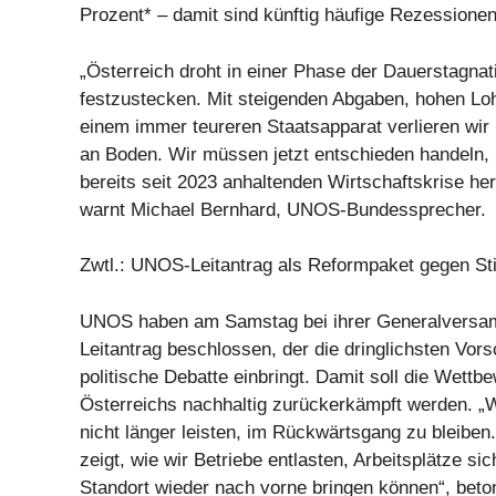
Prozent* – damit sind künftig häufige Rezessione
„Österreich droht in einer Phase der Dauerstagnat
festzustecken. Mit steigenden Abgaben, hohen Lo
einem immer teureren Staatsapparat verlieren wir i
an Boden. Wir müssen jetzt entschieden handeln,
bereits seit 2023 anhaltenden Wirtschaftskrise h
warnt Michael Bernhard, UNOS-Bundessprecher.
Zwtl.: UNOS-Leitantrag als Reformpaket gegen Sti
UNOS haben am Samstag bei ihrer Generalversa
Leitantrag beschlossen, der die dringlichsten Vors
politische Debatte einbringt. Damit soll die Wettb
Österreichs nachhaltig zurückerkämpft werden. „
nicht länger leisten, im Rückwärtsgang zu bleiben
zeigt, wie wir Betriebe entlasten, Arbeitsplätze si
Standort wieder nach vorne bringen können“, beto