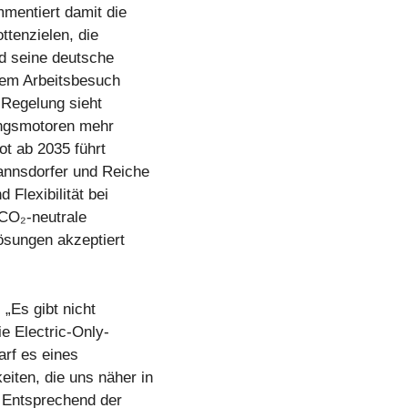
mentiert damit die
ttenzielen, die
d seine deutsche
nem Arbeitsbesuch
 Regelung sieht
ungsmotoren mehr
t ab 2035 führt
annsdorfer und Reiche
 Flexibilität bei
 CO₂-neutrale
ösungen akzeptiert
 „Es gibt nicht
e Electric-Only-
arf es eines
iten, die uns näher in
“ Entsprechend der