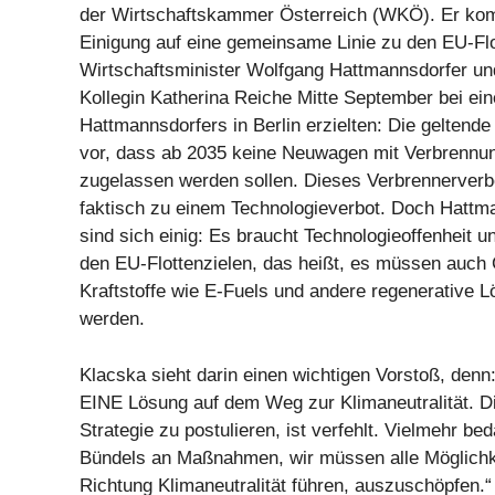
der Wirtschaftskammer Österreich (WKÖ). Er kom
Einigung auf eine gemeinsame Linie zu den EU-Flo
Wirtschaftsminister Wolfgang Hattmannsdorfer un
Kollegin Katherina Reiche Mitte September bei ei
Hattmannsdorfers in Berlin erzielten: Die geltende
vor, dass ab 2035 keine Neuwagen mit Verbrenn
zugelassen werden sollen. Dieses Verbrennerverbo
faktisch zu einem Technologieverbot. Doch Hattm
sind sich einig: Es braucht Technologieoffenheit und
den EU-Flottenzielen, das heißt, es müssen auch
Kraftstoffe wie E-Fuels und andere regenerative L
werden.
Klacska sieht darin einen wichtigen Vorstoß, denn:
EINE Lösung auf dem Weg zur Klimaneutralität. Di
Strategie zu postulieren, ist verfehlt. Vielmehr bed
Bündels an Maßnahmen, wir müssen alle Möglichke
Richtung Klimaneutralität führen, auszuschöpfen.