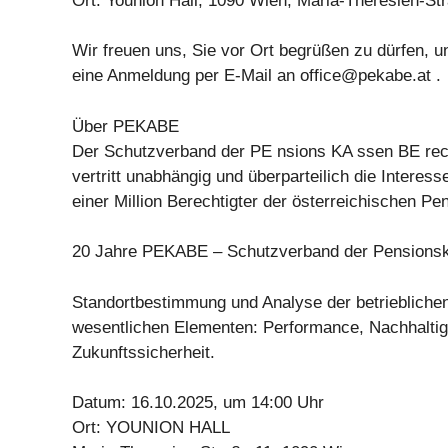
Ort: Younion Hall, 1090 Wien, Maria-Theresien-St
Wir freuen uns, Sie vor Ort begrüßen zu dürfen, 
eine Anmeldung per E-Mail an
office@pekabe.at
.
Über PEKABE
Der Schutzverband der PE nsions KA ssen BE re
vertritt unabhängig und überparteilich die Interes
einer Million Berechtigter der österreichischen P
20 Jahre PEKABE – Schutzverband der Pensionsk
Standortbestimmung und Analyse der betriebliche
wesentlichen Elementen: Performance, Nachhaltig
Zukunftssicherheit.
Datum: 16.10.2025, um 14:00 Uhr
Ort: YOUNION HALL