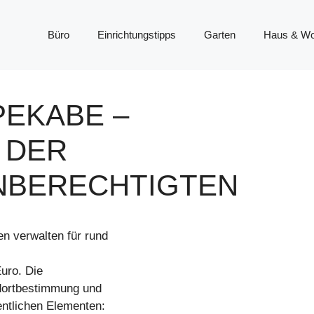
Büro
Einrichtungstipps
Garten
Haus & W
PEKABE –
 DER
NBERECHTIGTEN
n verwalten für rund
uro. Die
ndortbestimmung und
entlichen Elementen: