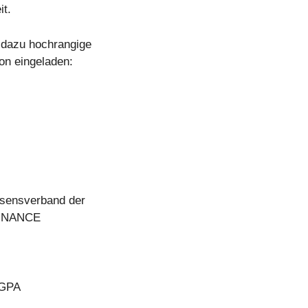
it.
 dazu hochrangige
on eingeladen:
essensverband der
 FINANCE
 GPA