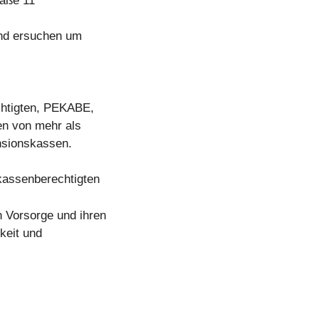
raße 11
und ersuchen um
chtigten, PEKABE,
sen von mehr als
ensionskassen.
assenberechtigten
n Vorsorge und ihren
keit und