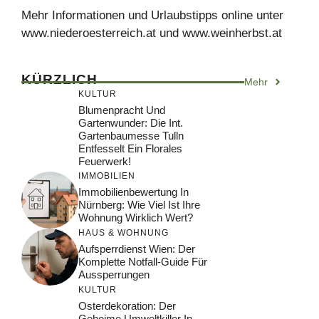
Mehr Informationen und Urlaubstipps online unter
www.niederoesterreich.at und www.weinherbst.at
KÜRZLICH
Mehr
KULTUR
Blumenpracht Und
Gartenwunder: Die Int.
Gartenbaumesse Tulln
Entfesselt Ein Florales
Feuerwerk!
IMMOBILIEN
Immobilienbewertung In
Nürnberg: Wie Viel Ist Ihre
Wohnung Wirklich Wert?
HAUS & WOHNUNG
Aufsperrdienst Wien: Der
Komplette Notfall-Guide Für
Aussperrungen
KULTUR
Osterdekoration: Der
Geheime Umweltkiller In