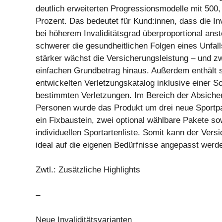
deutlich erweiterten Progressionsmodelle mit 500
Prozent. Das bedeutet für Kund:innen, dass die Inv
bei höherem Invaliditätsgrad überproportional anste
schwerer die gesundheitlichen Folgen eines Unfall
stärker wächst die Versicherungsleistung – und z
einfachen Grundbetrag hinaus. Außerdem enthält s
entwickelten Verletzungskatalog inklusive einer S
bestimmten Verletzungen. Im Bereich der Absicher
Personen wurde das Produkt um drei neue Sportpa
ein Fixbaustein, zwei optional wählbare Pakete so
individuellen Sportartenliste. Somit kann der Ver
ideal auf die eigenen Bedürfnisse angepasst werd
Zwtl.: Zusätzliche Highlights
–
Neue Invaliditätsvarianten