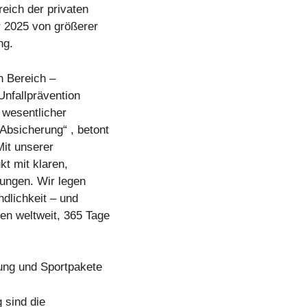
eich der privaten
r 2025 von größerer
ng.
en Bereich –
Unfallprävention
 wesentlicher
Absicherung“ , betont
it unserer
kt mit klaren,
ungen. Wir legen
dlichkeit – und
en weltweit, 365 Tage
lung und Sportpakete
 sind die