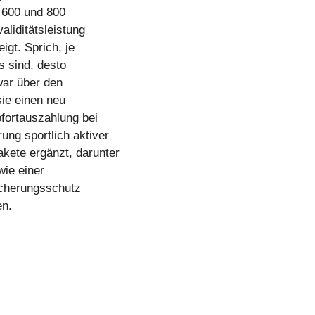
, 600 und 800
aliditätsleistung
igt. Sprich, je
s sind, desto
war über den
ie einen neu
ofortauszahlung bei
ung sportlich aktiver
kete ergänzt, darunter
wie einer
sicherungsschutz
en.