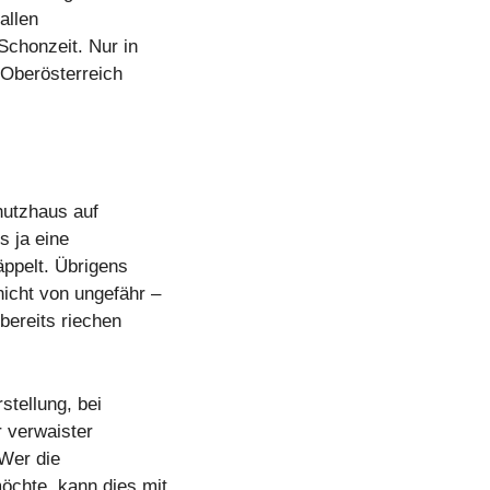
 allen
Schonzeit. Nur in
, Oberösterreich
chutzhaus auf
es ja eine
päppelt. Übrigens
nicht von ungefähr –
 bereits riechen
stellung, bei
r verwaister
 Wer die
öchte, kann dies mit