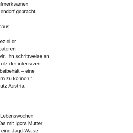
aufmerksamen
sendorf gebracht.
haus
ezieller
batoren
r, ihn schrittweise an
rotz der intensiven
eibehält – eine
rn zu können “,
utz Austria.
en Lebenswochen
as mit Igors Mutter
er eine Jagd-Waise