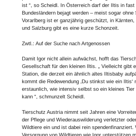
ist “, so Scheidl. In Österreich darf der Iltis in fast
Bundesländern bejagt werden – meist sogar ohne 
Vorarlberg ist er ganzjährig geschützt, in Kärnten
und Salzburg gibt es eine kurze Schonzeit.
Zwtl.: Auf der Suche nach Artgenossen
Damit Igor nicht allein aufwächst, hofft das Tiers
Gesellschaft für den kleinen Iltis. „ Vielleicht gibt 
Station, die derzeit ein ähnlich altes Iltisbaby auf
kommt die Redewendung ‚Du stinkst wie ein Iltis‘ 
erstaunlich, wie intensiv selbst so ein kleines Tier
kann “, schmunzelt Scheidl.
Tierschutz Austria nimmt seit Jahren eine Vorreiter
der Pflege und Wiederauswilderung verletzter ode
Wildtiere ein und ist dabei rein spendenfinanziert.
Versorgung von Wildtieren wie Igor unterstützen m