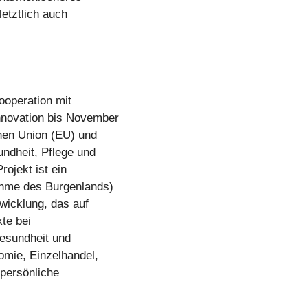
letztlich auch
ooperation mit
nnovation bis November
hen Union (EU) und
undheit, Pflege und
ojekt ist ein
ahme des Burgenlands)
twicklung, das auf
te bei
Gesundheit und
omie, Einzelhandel,
 persönliche