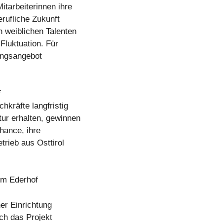
itarbeiterinnen ihre
rufliche Zukunft
 weiblichen Talenten
Fluktuation. Für
tungsangebot
f
hkräfte langfristig
ur erhalten, gewinnen
Chance, ihre
trieb aus Osttirol
rum Ederhof
ner Einrichtung
rch das Projekt