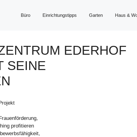
Büro
Einrichtungstipps
Garten
Haus & W
SZENTRUM EDERHOF
T SEINE
EN
Projekt
Frauenförderung,
ing profitieren
tbewerbsfähigkeit,