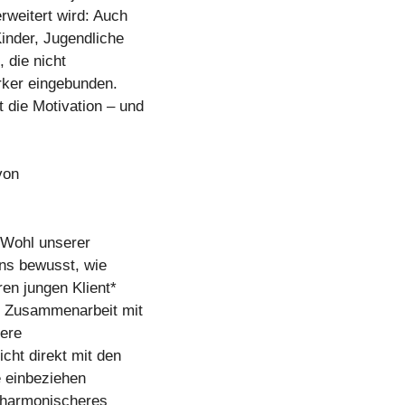
rweitert wird: Auch
Kinder, Jugendliche
 die nicht
ärker eingebunden.
 die Motivation – und
von
 Wohl unserer
 uns bewusst, wie
en jungen Klient*
ie Zusammenarbeit mit
sere
icht direkt mit den
e einbeziehen
ch harmonischeres