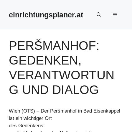
Zum
Inhalt
einrichtungsplaner.at
Menü
springen
PERŠMANHOF:
GEDENKEN,
VERANTWORTUN
G UND DIALOG
Wien (OTS) – Der Peršmanhof in Bad Eisenkappel
ist ein wichtiger Ort
des Gedenkens