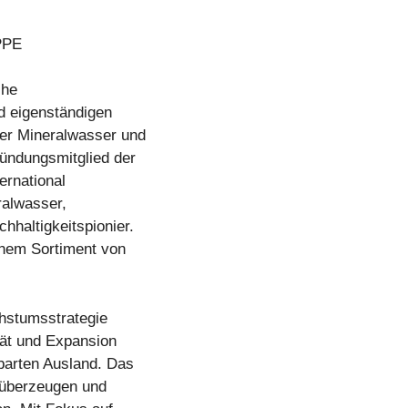
PPE
che
nd eigenständigen
uer Mineralwasser und
ründungsmitglied der
ernational
ralwasser,
hhaltigkeitspionier.
inem Sortiment von
hstumsstrategie
ität und Expansion
barten Ausland. Das
u überzeugen und