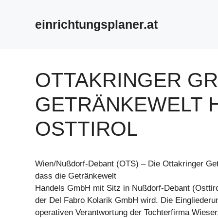
Zum
Inhalt
einrichtungsplaner.at
springen
OTTAKRINGER G
GETRÄNKEWELT H
OSTTIROL
Wien/Nußdorf-Debant (OTS) – Die Ottakringer Get
dass die Getränkewelt
Handels GmbH mit Sitz in Nußdorf-Debant (Osttirol
der Del Fabro Kolarik GmbH wird. Die Eingliederun
operativen Verantwortung der Tochterfirma Wieser