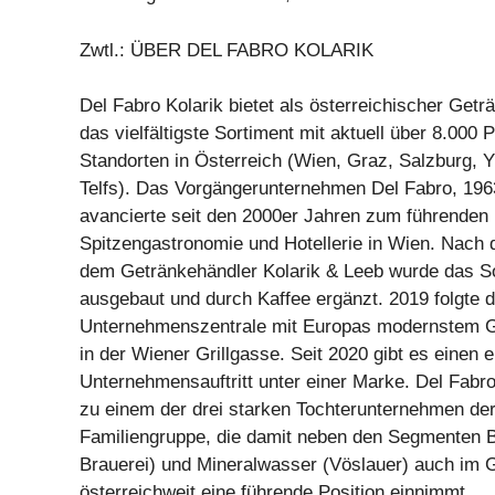
Zwtl.: ÜBER DEL FABRO KOLARIK
Del Fabro Kolarik bietet als österreichischer Get
das vielfältigste Sortiment mit aktuell über 8.000 
Standorten in Österreich (Wien, Graz, Salzburg, Y
Telfs). Das Vorgängerunternehmen Del Fabro, 196
avancierte seit den 2000er Jahren zum führenden 
Spitzengastronomie und Hotellerie in Wien. Nach 
dem Getränkehändler Kolarik & Leeb wurde das So
ausgebaut und durch Kaffee ergänzt. 2019 folgte 
Unternehmenszentrale mit Europas modernstem G
in der Wiener Grillgasse. Seit 2020 gibt es einen e
Unternehmensauftritt unter einer Marke. Del Fabr
zu einem der drei starken Tochterunternehmen der
Familiengruppe, die damit neben den Segmenten Bi
Brauerei) und Mineralwasser (Vöslauer) auch im 
österreichweit eine führende Position einnimmt.