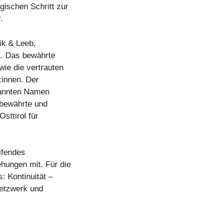
gischen Schritt zur
.
ik & Leeb,
t. Das bewährte
ie die vertrauten
:innen. Der
kannten Namen
r bewährte und
sttirol für
eifendes
hungen mit. Für die
: Kontinuität –
Netzwerk und
.