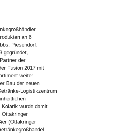
ränkegroßhändler
Produkten an 6
bbs, Piesendorf,
3 gegründet,
Partner der
der Fusion 2017 mit
rtiment weiter
der Bau der neuen
etränke-Logistikzentrum
inheitlichen
o Kolarik wurde damit
 Ottakringer
er (Ottakringer
Getränkegroßhandel