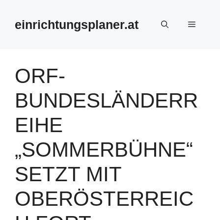
Zum
Inhalt
einrichtungsplaner.at
Menü
springen
ORF-
BUNDESLÄNDERR
EIHE
„SOMMERBÜHNE“
SETZT MIT
OBERÖSTERREIC