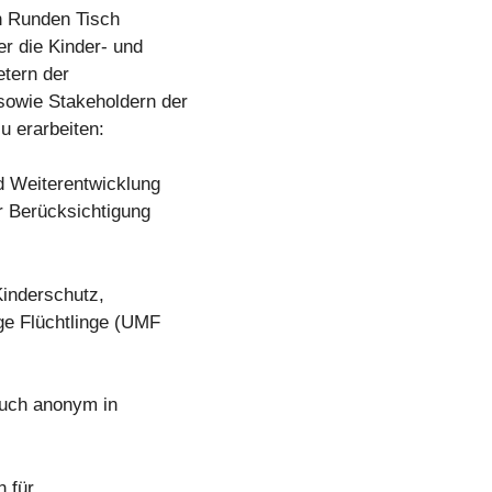
en Runden Tisch
r die Kinder- und
etern der
sowie Stakeholdern der
u erarbeiten:
d Weiterentwicklung
r Berücksichtigung
Kinderschutz,
ige Flüchtlinge (UMF
auch anonym in
n für