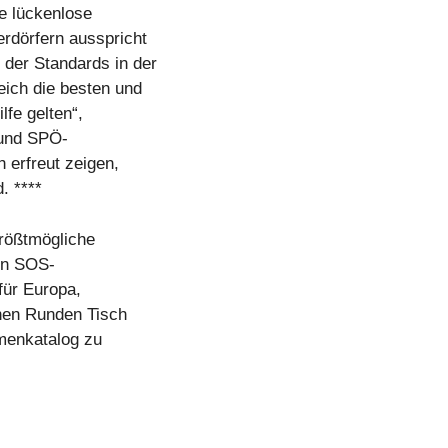
e lückenlose
rdörfern ausspricht
 der Standards in der
eich die besten und
lfe gelten“,
 und SPÖ-
 erfreut zeigen,
. ****
größtmögliche
den SOS-
für Europa,
inen Runden Tisch
emenkatalog zu