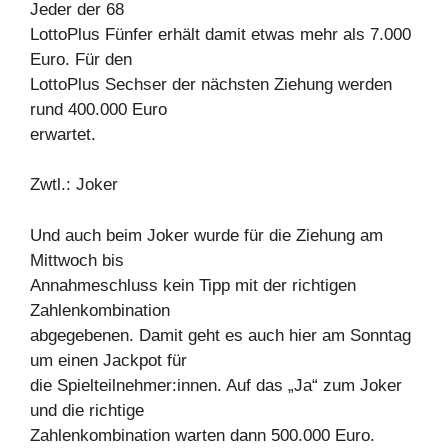
Jeder der 68
LottoPlus Fünfer erhält damit etwas mehr als 7.000
Euro. Für den
LottoPlus Sechser der nächsten Ziehung werden
rund 400.000 Euro
erwartet.
Zwtl.: Joker
Und auch beim Joker wurde für die Ziehung am
Mittwoch bis
Annahmeschluss kein Tipp mit der richtigen
Zahlenkombination
abgegebenen. Damit geht es auch hier am Sonntag
um einen Jackpot für
die Spielteilnehmer:innen. Auf das „Ja“ zum Joker
und die richtige
Zahlenkombination warten dann 500.000 Euro.