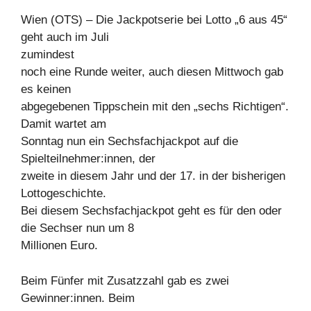
Wien (OTS) – Die Jackpotserie bei Lotto „6 aus 45“
geht auch im Juli
zumindest
noch eine Runde weiter, auch diesen Mittwoch gab
es keinen
abgegebenen Tippschein mit den „sechs Richtigen“.
Damit wartet am
Sonntag nun ein Sechsfachjackpot auf die
Spielteilnehmer:innen, der
zweite in diesem Jahr und der 17. in der bisherigen
Lottogeschichte.
Bei diesem Sechsfachjackpot geht es für den oder
die Sechser nun um 8
Millionen Euro.
Beim Fünfer mit Zusatzzahl gab es zwei
Gewinner:innen. Beim