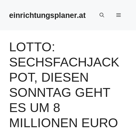
Zum
Inhalt
einrichtungsplaner.at
Menü
springen
LOTTO:
SECHSFACHJACK
POT, DIESEN
SONNTAG GEHT
ES UM 8
MILLIONEN EURO