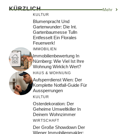
KÜRZLICH
Mehr
KULTUR
Blumenpracht Und
Gartenwunder: Die Int.
Gartenbaumesse Tulln
Entfesselt Ein Florales
Feuerwerk!
IMMOBILIEN
Immobilienbewertung In
Nürnberg: Wie Viel Ist Ihre
Wohnung Wirklich Wert?
HAUS & WOHNUNG
Aufsperrdienst Wien: Der
Komplette Notfall-Guide Für
Aussperrungen
KULTUR
Osterdekoration: Der
Geheime Umweltkiller In
Deinem Wohnzimmer
WIRTSCHAFT
Der Große Showdown Der
Wiener Immobilienmakler: