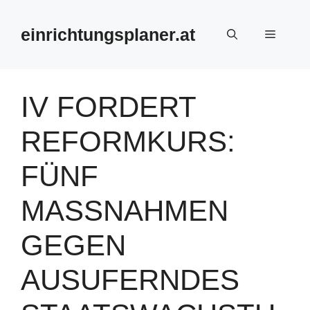
Zum
Inhalt
einrichtungsplaner.at
Menü
springen
IV FORDERT
REFORMKURS:
FÜNF
MASSNAHMEN G
EGEN A
USUFERNDES S