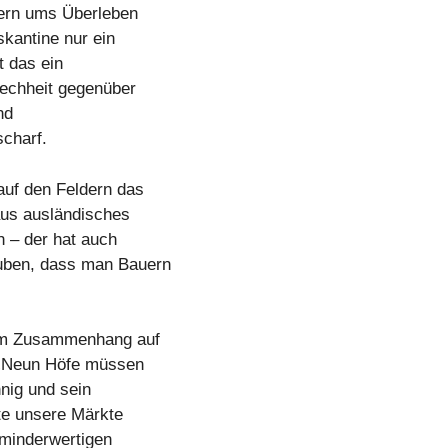
uern ums Überleben
kantine nur ein
t das ein
rechheit gegenüber
nd
charf.
auf den Feldern das
aus ausländisches
ch – der hat auch
auben, dass man Bauern
esem Zusammenhang auf
: „Neun Höfe müssen
hnig und sein
te unsere Märkte
 minderwertigen