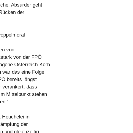
üche. Absurder geht
 Rücken der
Doppelmoral
gen von
utstark von der FPÖ
lagene Österreich-Korb
h war das eine Folge
Ö bereits längst
r verankert, dass
m Mittelpunkt stehen
en.“
t Heuchelei in
kämpfung der
n und gleichzeitig