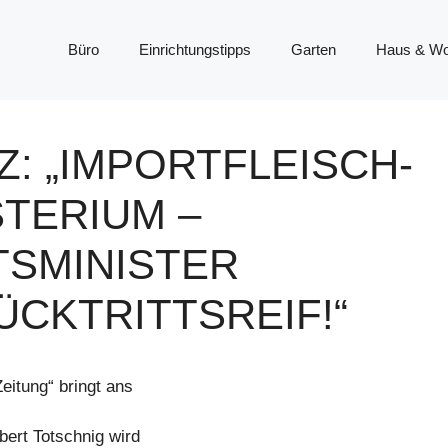
Büro
Einrichtungstipps
Garten
Haus & W
Z: „IMPORTFLEISCH-
STERIUM –
SMINISTER
ÜCKTRITTSREIF!“
itung“ bringt ans
ert Totschnig wird