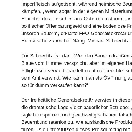
Importfleisch aufgetischt, während heimische Ba
kämpfen. „Wenn sogar in der eigenen Ministeriums
Bruchteil des Fleisches aus Österreich stammt, is
politischer Offenbarungseid und eine bodenlose F
unseren Bauern“, erklärte FPÖ-Generalsekretär u
Heimatschutzsprecher NAbg. Michael Schnedlitz s
Für Schnedlitz ist klar: „Wer den Bauern draußen 
Blaue vom Himmel verspricht, aber im eigenen H
Billigfleisch serviert, handelt nicht nur heuchleris
sein Amt verwirkt. Wie kann man als ÖVP nur gl
so für dumm verkaufen kann?“
Der freiheitliche Generalsekretär verwies in di
die dramatische Lage vieler bäuerlicher Betriebe
täglich zusperren, und gleichzeitig schauen Totsc
Bauernbund tatenlos zu, wie ausländische Produk
fluten – sie unterstützen dieses Preisdumping mit