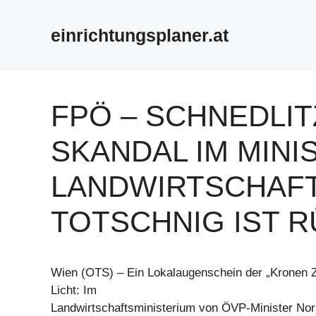
Zum
Inhalt
einrichtungsplaner.at
springen
FPÖ – SCHNEDLIT
SKANDAL IM MINI
LANDWIRTSCHAFT
TOTSCHNIG IST R
Wien (OTS) – Ein Lokalaugenschein der „Kronen Ze
Licht: Im
Landwirtschaftsministerium von ÖVP-Minister Norb