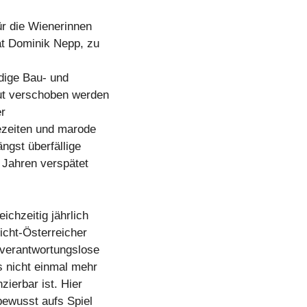
ür die Wienerinnen
t Dominik Nepp, zu
dige Bau- und
ut verschoben werden
er
ezeiten und marode
ängst überfällige
 Jahren verspätet
chzeitig jährlich
icht-Österreicher
 verantwortungslose
s nicht einmal mehr
zierbar ist. Hier
bewusst aufs Spiel