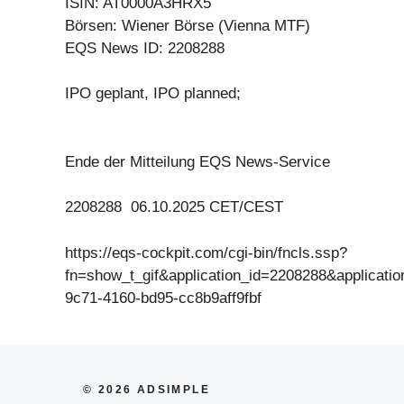
ISIN: AT0000A3HRX5
Börsen: Wiener Börse (Vienna MTF)
EQS News ID: 2208288
IPO geplant, IPO planned;
Ende der Mitteilung EQS News-Service
2208288 06.10.2025 CET/CEST
https://eqs-cockpit.com/cgi-bin/fncls.ssp?
fn=show_t_gif&application_id=2208288&applicat
9c71-4160-bd95-cc8b9aff9fbf
© 2026 ADSIMPLE