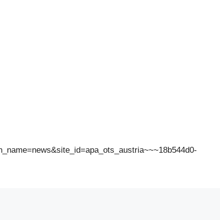
ion_name=news&site_id=apa_ots_austria~~~18b544d0-