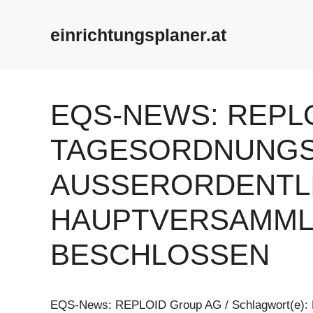
Zum
Inhalt
einrichtungsplaner.at
springen
EQS-NEWS: REPLO
TAGESORDNUNGS
AUSSERORDENTLI
AUPTVERSAMMLU
ESCHLOSSEN
EQS-News: REPLOID Group AG / Schlagwort(e): 