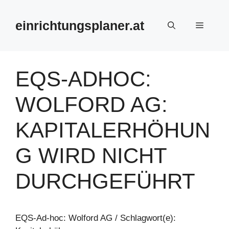
Zum
Inhalt
einrichtungsplaner.at
Menü
springen
EQS-ADHOC:
WOLFORD AG:
KAPITALERHÖHUN
G WIRD NICHT
DURCHGEFÜHRT
EQS-Ad-hoc: Wolford AG / Schlagwort(e):