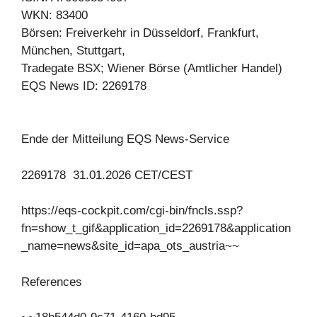
WKN: 83400
Börsen: Freiverkehr in Düsseldorf, Frankfurt,
München, Stuttgart,
Tradegate BSX; Wiener Börse (Amtlicher Handel)
EQS News ID: 2269178
Ende der Mitteilung EQS News-Service
2269178 31.01.2026 CET/CEST
https://eqs-cockpit.com/cgi-bin/fncls.ssp?
fn=show_t_gif&application_id=2269178&application
_name=news&site_id=apa_ots_austria~~
References