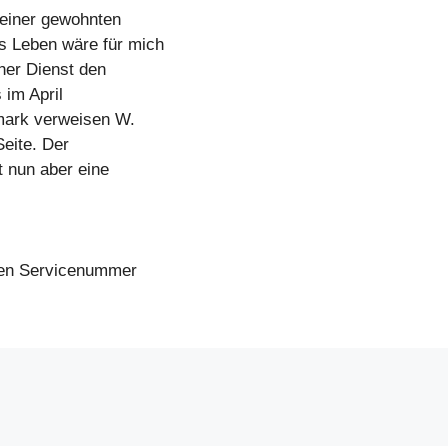
seiner gewohnten
s Leben wäre für mich
her Dienst den
 im April
rmark verweisen W.
eite. Der
t nun aber eine
osen Servicenummer