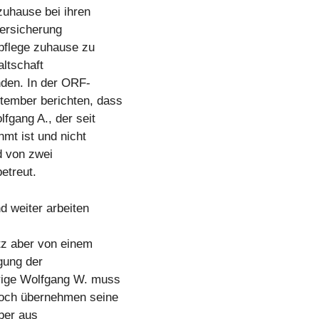
zuhause bei ihren
versicherung
npflege zuhause zu
altschaft
nden. In der ORF-
tember berichten, dass
fgang A., der seit
mt ist und nicht
d von zwei
etreut.
 weiter arbeiten
tz aber von einem
gung der
hrige Wolfgang W. muss
Noch übernehmen seine
aber aus