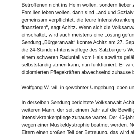
Betroffenen nicht ins Heim wollen, sondern lieber 
Familien leben wollen, dann sind Land und Sozial
gemeinsam verpflichtet, die teure Intensivkranke
finanzieren“, sagt Achitz. Wenn sich die Volksanw
einschaltet, wird auch meistens eine Lösung gefu
Sendung „Bürgeranwalt“ konnte Achitz am 27. Sep
die 24-Stunden-Intensivpflege des Salzburgers Wol
einem schweren Radunfall vom Hals abwärts geläh
selbstständig atmen kann, nun funktioniert. Er wir
diplomierten Pflegekräften abwechselnd zuhause b
Wolfgang W. will in gewohnter Umgebung leben und
In derselben Sendung berichtete Volksanwalt Achi
weiteren Mann, der seit einem Jahr auf die Bewilli
Intensivkrankenpflege zuhause wartet. Der 45-jä
wegen einer Muskeldystrophie beatmet werden. 
Eltern einen großen Teil der Betreuung, das wird 