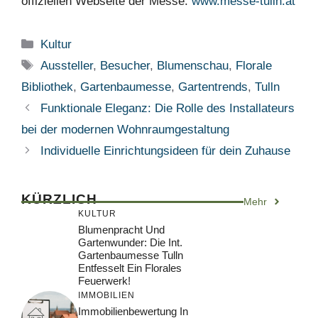
offiziellen Webseite der Messe:
www.messe-tulln.at
Kategorien
Kultur
Schlagwörter
Aussteller
,
Besucher
,
Blumenschau
,
Florale
Bibliothek
,
Gartenbaumesse
,
Gartentrends
,
Tulln
Funktionale Eleganz: Die Rolle des Installateurs
bei der modernen Wohnraumgestaltung
Individuelle Einrichtungsideen für dein Zuhause
KÜRZLICH
Mehr
KULTUR
Blumenpracht Und
Gartenwunder: Die Int.
Gartenbaumesse Tulln
Entfesselt Ein Florales
Feuerwerk!
IMMOBILIEN
Immobilienbewertung In