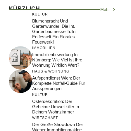
KÜRZLICH
Mehr
KULTUR
Blumenpracht Und
Gartenwunder: Die Int.
Gartenbaumesse Tulln
Entfesselt Ein Florales
Feuerwerk!
IMMOBILIEN
Immobilienbewertung In
Nürnberg: Wie Viel Ist Ihre
Wohnung Wirklich Wert?
HAUS & WOHNUNG
Aufsperrdienst Wien: Der
Komplette Notfall-Guide Für
Aussperrungen
KULTUR
Osterdekoration: Der
Geheime Umweltkiller In
Deinem Wohnzimmer
WIRTSCHAFT
Der Große Showdown Der
Wiener Immobilienmakler: