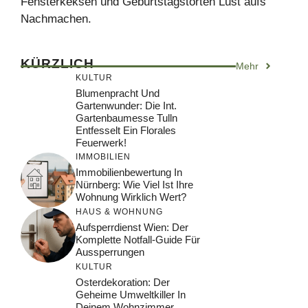
Fensterkeksen und Geburtstagstorten Lust aufs
Nachmachen.
KÜRZLICH
Mehr
KULTUR
Blumenpracht Und
Gartenwunder: Die Int.
Gartenbaumesse Tulln
Entfesselt Ein Florales
Feuerwerk!
IMMOBILIEN
Immobilienbewertung In
Nürnberg: Wie Viel Ist Ihre
Wohnung Wirklich Wert?
HAUS & WOHNUNG
Aufsperrdienst Wien: Der
Komplette Notfall-Guide Für
Aussperrungen
KULTUR
Osterdekoration: Der
Geheime Umweltkiller In
Deinem Wohnzimmer