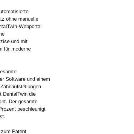
automatisierte
tz ohne manuelle
ntalTwin-Webportal
ne
äzise und mit
in für moderne
 gesamte
ter Software und einem
r Zahnaufstellungen
t DentalTwin die
kant. Der gesamte
Prozent beschleunigt
st.
a zum Patent