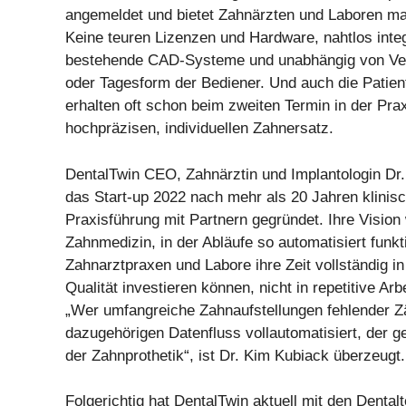
angemeldet und bietet Zahnärzten und Laboren maxi
Keine teuren Lizenzen und Hardware, nahtlos integ
bestehende CAD-Systeme und unabhängig von Verf
oder Tagesform der Bediener. Und auch die Patiente
erhalten oft schon beim zweiten Termin in der Pra
hochpräzisen, individuellen Zahnersatz.
DentalTwin CEO, Zahnärztin und Implantologin Dr
das Start-up 2022 nach mehr als 20 Jahren klinisc
Praxisführung mit Partnern gegründet. Ihre Vision 
Zahnmedizin, in der Abläufe so automatisiert funkt
Zahnarztpraxen und Labore ihre Zeit vollständig in
Qualität investieren können, nicht in repetitive Arbe
„Wer umfangreiche Zahnaufstellungen fehlender 
dazugehörigen Datenfluss vollautomatisiert, der ge
der Zahnprothetik“, ist Dr. Kim Kubiack überzeugt.
Folgerichtig hat DentalTwin aktuell mit den Dental