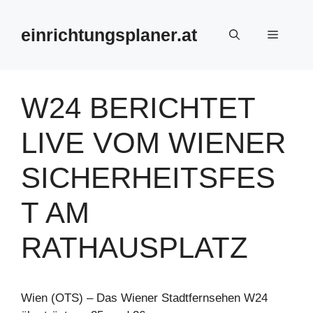
Zum
Inhalt
einrichtungsplaner.at
Menü
springen
W24 BERICHTET
LIVE VOM WIENER
SICHERHEITSFES
T AM
RATHAUSPLATZ
Wien (OTS) – Das Wiener Stadtfernsehen W24