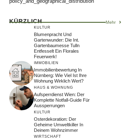
policy_and_geographical_distribution
KÜRZLICH
Mehr
KULTUR
Blumenpracht Und
Gartenwunder: Die Int.
Gartenbaumesse Tulln
Entfesselt Ein Florales
Feuerwerk!
IMMOBILIEN
Immobilienbewertung In
Nürnberg: Wie Viel Ist Ihre
Wohnung Wirklich Wert?
HAUS & WOHNUNG
Aufsperrdienst Wien: Der
Komplette Notfall-Guide Für
Aussperrungen
KULTUR
Osterdekoration: Der
Geheime Umweltkiller In
Deinem Wohnzimmer
WIRTSCHAFT