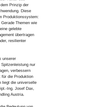
 dem Prinzip der
chwendung. Diese
em Produktionssystem:
l. Gerade Themen wie
eine gelebte
nagement übertragen
der, resilienter
k unserer
 Spitzenleistung nur
fragen, verbessern
 für die Produktion
iegt die universelle
ipl.-Ing. Josef Dax,
dling Austria.
 die Bedeutung von