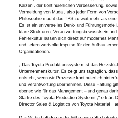
Kaizen , der kontinuierlichen Verbesserung, sowie
Vermeidung von Muda , also jeder Form von Vers
Philosophie macht das TPS zu weit mehr als ein
Es ist ein universelles Denk- und Führungsmodel
klare Strukturen, Verantwortungsbewusstsein und 
Fehlerkultur lassen sich direkt auf modernes Ma
und liefern wertvolle Impulse für den Aufbau lernen
Organisationen.
„ Das Toyota Produktionssystem ist das Herzstüc
Unternehmenskultur. Es zeigt uns tagtäglich, dass
entsteht, wenn wir Prozesse kontinuierlich hinter
und Verantwortung übernehmen. Diese Haltung gilt
ebenso wie für das Management – und genau darin l
Stärke des Toyota Production Systems ,“ erklärt D
Director Sales & Logistics von Toyota Material Han
Das Wirtschaftsforum der Führungskräfte betonte