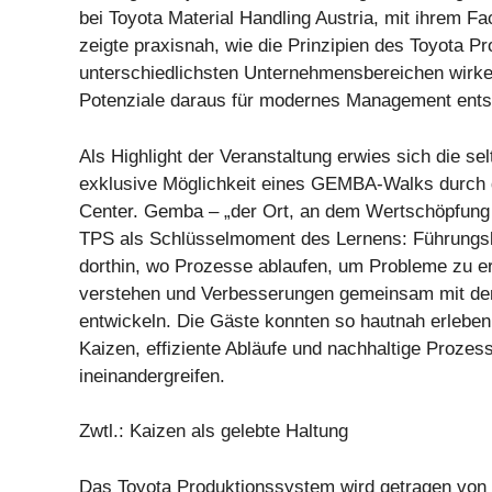
bei Toyota Material Handling Austria, mit ihrem Fa
zeigte praxisnah, wie die Prinzipien des Toyota P
unterschiedlichsten Unternehmensbereichen wirk
Potenziale daraus für modernes Management ents
Als Highlight der Veranstaltung erwies sich die se
exklusive Möglichkeit eines GEMBA-Walks durch
Center. Gemba – „der Ort, an dem Wertschöpfung g
TPS als Schlüsselmoment des Lernens: Führungsk
dorthin, wo Prozesse ablaufen, um Probleme zu 
verstehen und Verbesserungen gemeinsam mit den
entwickeln. Die Gäste konnten so hautnah erleben
Kaizen, effiziente Abläufe und nachhaltige Prozes
ineinandergreifen.
Zwtl.: Kaizen als gelebte Haltung
Das Toyota Produktionssystem wird getragen von 