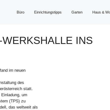
Büro
Einrichtungstipps
Garten
Haus & W
-WERKSHALLE INS
fand im neuen
nstaltung des
rösterreich statt.
r Einladung, um
ystem (TPS) zu
ll, das weltweit als