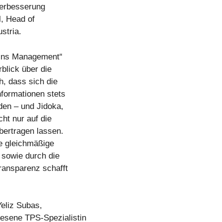
 Verbesserung
l, Head of
stria.
 ins Management“
blick über die
h, dass sich die
nformationen stets
den – und Jidoka,
ht nur auf die
bertragen lassen.
e gleichmäßige
 sowie durch die
ransparenz schafft
eliz Subas,
esene TPS-Spezialistin