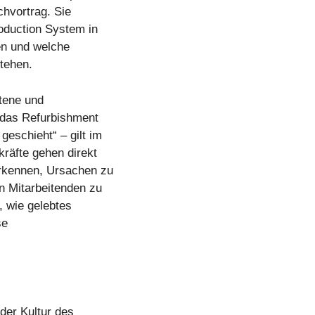
chvortrag. Sie
roduction System in
en und welche
tehen.
ltene und
 das Refurbishment
eschieht“ – gilt im
räfte gehen direkt
erkennen, Ursachen zu
 Mitarbeitenden zu
, wie gelebtes
se
der Kultur des