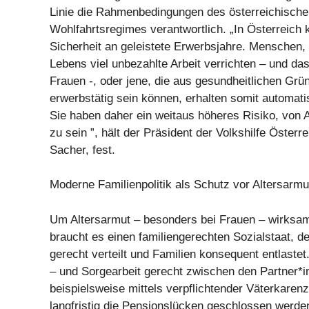
Linie die Rahmenbedingungen des österreichische
Wohlfahrtsregimes verantwortlich. „In Österreich 
Sicherheit an geleistete Erwerbsjahre. Menschen, 
Lebens viel unbezahlte Arbeit verrichten – und da
Frauen -, oder jene, die aus gesundheitlichen Grü
erwerbstätig sein können, erhalten somit automat
Sie haben daher ein weitaus höheres Risiko, von A
zu sein ”, hält der Präsident der Volkshilfe Österr
Sacher, fest.
Moderne Familienpolitik als Schutz vor Altersarmu
Um Altersarmut – besonders bei Frauen – wirksa
braucht es einen familiengerechten Sozialstaat, d
gerecht verteilt und Familien konsequent entlaste
– und Sorgearbeit gerecht zwischen den Partner*in
beispielsweise mittels verpflichtender Väterkaren
langfristig die Pensionslücken geschlossen werde