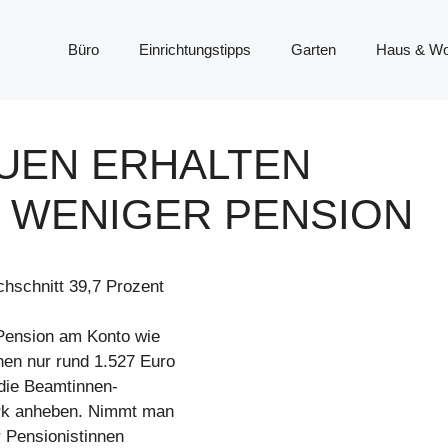
Büro
Einrichtungstipps
Garten
Haus & W
AUEN ERHALTEN
T WENIGER PENSION
hschnitt 39,7 Prozent
 Pension am Konto wie
en nur rund 1.527 Euro
 die Beamtinnen-
ark anheben. Nimmt man
r Pensionistinnen