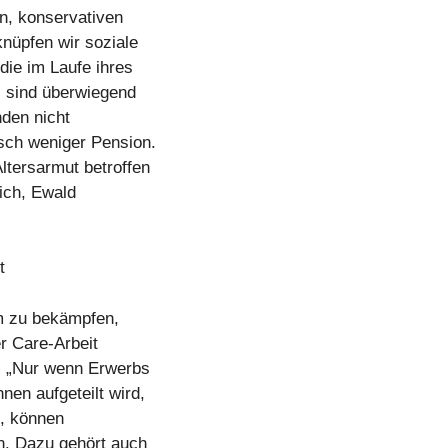
n, konservativen
knüpfen wir soziale
die im Laufe ihres
s sind überwiegend
nden nicht
isch weniger Pension.
ltersarmut betroffen
eich, Ewald
t
m zu bekämpfen,
er Care-Arbeit
t. „Nur wenn Erwerbs
nen aufgeteilt wird,
z, können
n. Dazu gehört auch