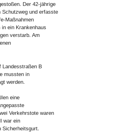
estoßen. Der 42-jährige
 Schutzweg und erfasste
Hilfe-Maßnahmen
 in ein Krankenhaus
lgen verstarb. Am
benen
f Landesstraßen B
e mussten in
agt werden.
llen eine
 angepasste
wei Verkehrstote waren
l war ein
 Sicherheitsgurt.