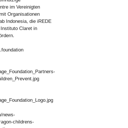
tre im Vereinigten
 mit Organisationen
ab Indonesia, die iREDE
nstituto Claret in
ördern.
.foundation
age_Foundation_Partners-
ldren_Prevent.jpg
age_Foundation_Logo.jpg
m/news-
ragon-childrens-