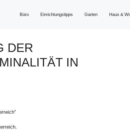
Büro
Einrichtungstipps
Garten
Haus & W
G DER
INALITÄT IN
erreich”
erreich.