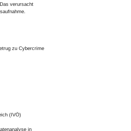
 Das verursacht
dsaufnahme.
etrug zu Cybercrime
eich (IVÖ)
Datenanalyse in