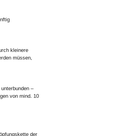
nftig
urch kleinere
erden müssen,
e unterbunden –
ngen von mind. 10
öpfungskette der