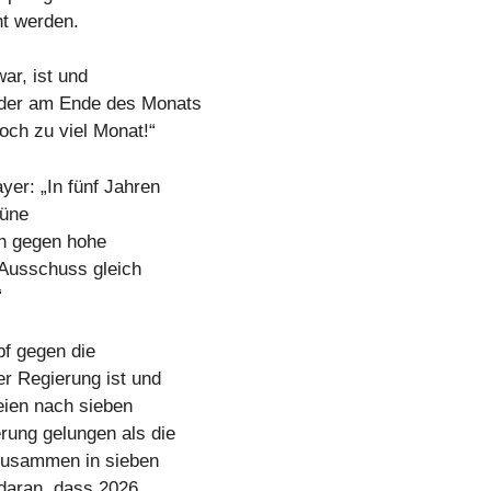
t werden.
ar, ist und
eder am Ende des Monats
och zu viel Monat!“
r: „In fünf Jahren
rüne
n gegen hohe
 Ausschuss gleich
“
f gegen die
r Regierung ist und
seien nach sieben
ung gelungen als die
zusammen in sieben
 daran, dass 2026