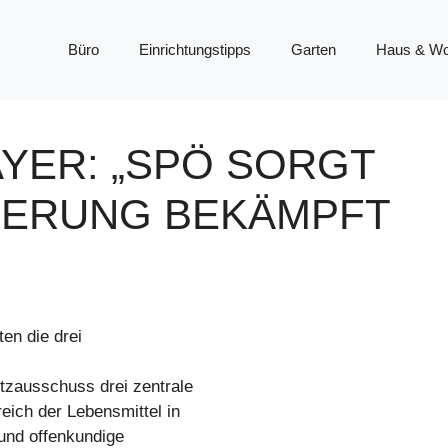
Büro
Einrichtungstipps
Garten
Haus & W
YER: „SPÖ SORGT
UERUNG BEKÄMPFT
en die drei
ausschuss drei zentrale
ich der Lebensmittel in
und offenkundige