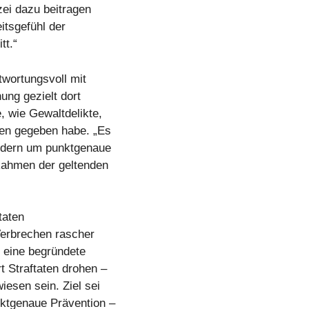
ei dazu beitragen
itsgefühl der
tt.“
wortungsvoll mit
ng gezielt dort
, wie Gewaltdelikte,
en gegeben habe. „Es
ndern um punktgenaue
Rahmen der geltenden
taten
Verbrechen rascher
n eine begründete
 Straftaten drohen –
iesen sein. Ziel sei
ktgenaue Prävention –