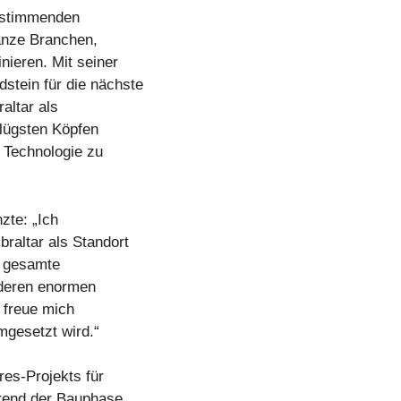
bestimmenden
ganze Branchen,
nieren. Mit seiner
stein für die nächste
altar als
klügsten Köpfen
n Technologie zu
zte: „Ich
braltar als Standort
e gesamte
 deren enormen
h freue mich
mgesetzt wird.“
res-Projekts für
hrend der Bauphase