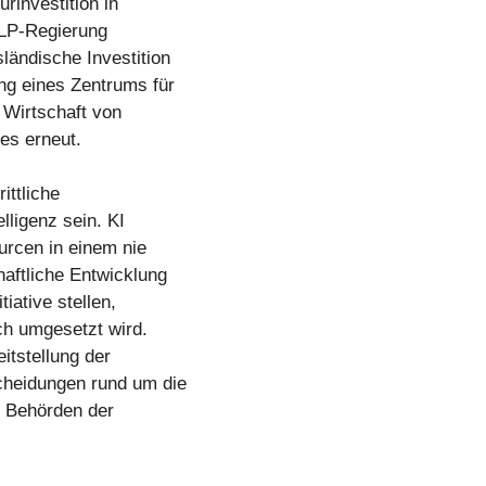
urinvestition in
SLP-Regierung
ländische Investition
ng eines Zentrums für
 Wirtschaft von
es erneut.
ittliche
lligenz sein. KI
urcen in einem nie
aftliche Entwicklung
iative stellen,
ch umgesetzt wird.
itstellung der
cheidungen rund um die
en Behörden der