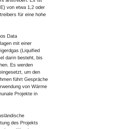
t anstreben. Es ist
E) von etwa 1,2 oder
reibers für eine hohe
gos Data
lagen mit einer
gerdgas (Liquified
l darin besteht, bis
chen. Es werden
 eingesetzt, um den
ehmen führt Gespräche
verwendung von Wärme
nale Projekte in
ausländische
utung des Projekts