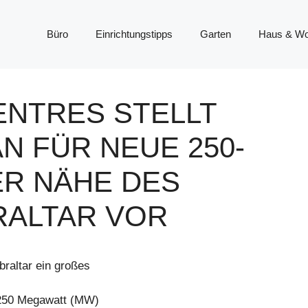
Büro
Einrichtungstipps
Garten
Haus & W
ENTRES STELLT
N FÜR NEUE 250-
ER NÄHE DES
RALTAR VOR
braltar ein großes
u 250 Megawatt (MW)