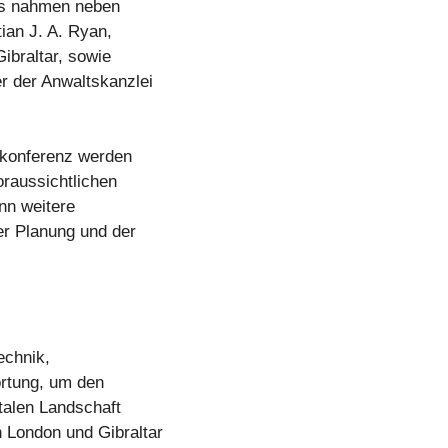
kts nahmen neben
ian J. A. Ryan,
ibraltar, sowie
r der Anwaltskanzlei
ekonferenz werden
raussichtlichen
nn weitere
er Planung und der
echnik,
ortung, um den
talen Landschaft
 London und Gibraltar