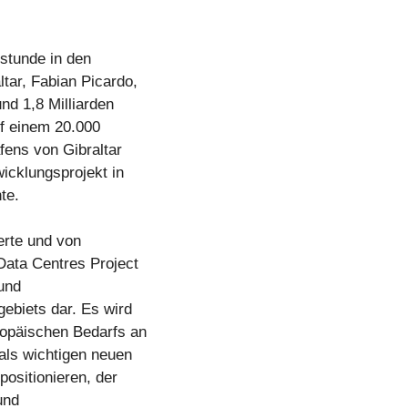
rstunde in den
tar, Fabian Picardo,
und 1,8 Milliarden
uf einem 20.000
ens von Gibraltar
wicklungsprojekt in
te.
ierte und von
Data Centres Project
 und
gebiets dar. Es wird
ropäischen Bedarfs an
als wichtigen neuen
positionieren, der
und