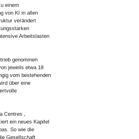
zu einem
g von KI in allen
ruktur verändert
stungsstarken
tensive Arbeitslasten
Betrieb genommen
von jeweils etwa 18
ngig vom bestehenden
wird über eine
ertvolle
a Centres ,
ert ein neues Kapitel
opas. So wie die
die Gesellschaft