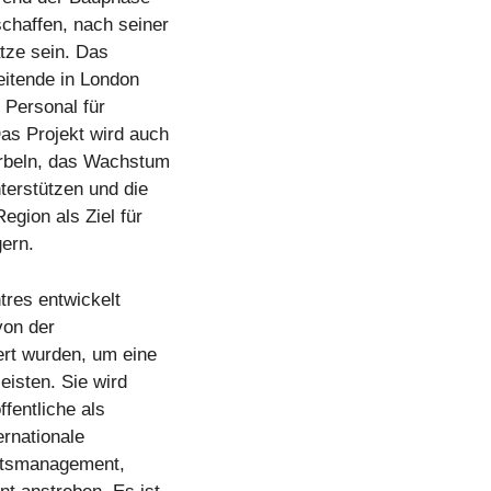
chaffen, nach seiner
tze sein. Das
eitende in London
 Personal für
Das Projekt wird auch
urbeln, das Wachstum
nterstützen und die
egion als Ziel für
gern.
tres entwickelt
von der
ert wurden, um eine
eisten. Sie wird
ffentliche als
ernationale
itätsmanagement,