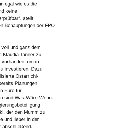
nn egal wie es die
nd keine
prüfbar“, stellt
hen Behauptungen der FPÖ
 voll und ganz dem
n Klaudia Tanner zu
l vorhanden, um in
zu investieren. Dazu
isierte Ostarrichi-
bereits Planungen
n Euro für
dem sind Was-Wäre-Wenn-
ierungsbeteiligung
ckl, der den Mumm zu
e und lieber in der
r abschließend.