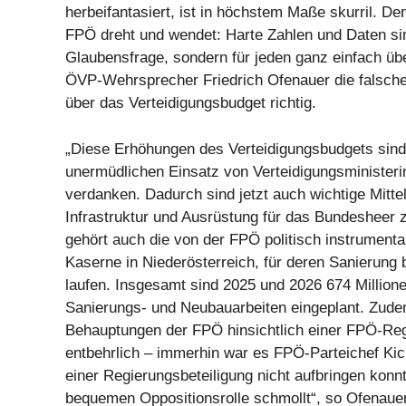
herbeifantasiert, ist in höchstem Maße skurril. De
FPÖ dreht und wendet: Harte Zahlen und Daten si
Glaubensfrage, sondern für jeden ganz einfach über
ÖVP-Wehrsprecher Friedrich Ofenauer die falsc
über das Verteidigungsbudget richtig.
„Diese Erhöhungen des Verteidigungsbudgets sind
unermüdlichen Einsatz von Verteidigungsministeri
verdanken. Dadurch sind jetzt auch wichtige Mitte
Infrastruktur und Ausrüstung für das Bundesheer 
gehört auch die von der FPÖ politisch instrumental
Kaserne in Niederösterreich, für deren Sanierung 
laufen. Insgesamt sind 2025 und 2026 674 Millione
Sanierungs- und Neubauarbeiten eingeplant. Zu
Behauptungen der FPÖ hinsichtlich einer FPÖ-Reg
entbehrlich – immerhin war es FPÖ-Parteichef Ki
einer Regierungsbeteiligung nicht aufbringen konnt
bequemen Oppositionsrolle schmollt“, so Ofenaue