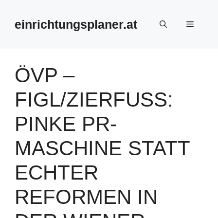
Zum
Inhalt
einrichtungsplaner.at
Menü
springen
ÖVP –
FIGL/ZIERFUSS: P
INKE PR-M
ASCHINE STATT E
CHTER R
EFORMEN IN D