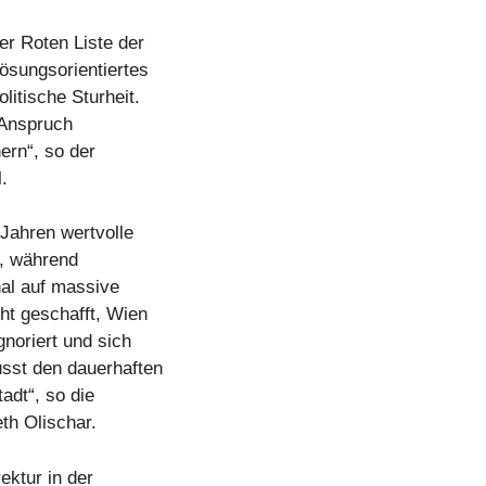
er Roten Liste der
ösungsorientiertes
litische Sturheit.
 Anspruch
ern“, so der
.
 Jahren wertvolle
t, während
nal auf massive
ht geschafft, Wien
noriert und sich
usst den dauerhaften
adt“, so die
th Olischar.
ektur in der