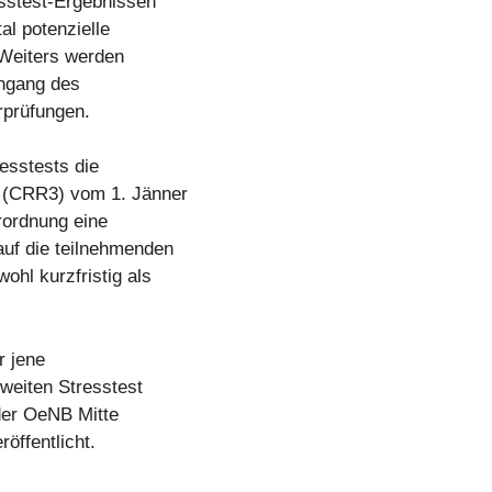
esstest-Ergebnissen
al potenzielle
 Weiters werden
chgang des
rprüfungen.
esstests die
g (CRR3) vom 1. Jänner
erordnung eine
uf die teilnehmenden
ohl kurzfristig als
r jene
weiten Stresstest
der OeNB Mitte
öffentlicht.