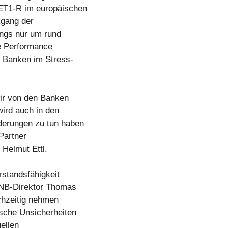
CET1-R im europäischen
kgang der
ings nur um rund
ie Performance
en Banken im Stress-
wir von den Banken
wird auch in den
derungen zu tun haben
Partner
Helmut Ettl.
rstandsfähigkeit
eNB-Direktor Thomas
ichzeitig nehmen
ische Unsicherheiten
uellen