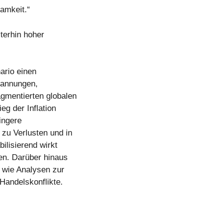
amkeit.“
terhin hoher
nario einen
pannungen,
agmentierten globalen
g der Inflation
ingere
zu Verlusten und in
ilisierend wirkt
en. Darüber hinaus
 wie Analysen zur
 Handelskonflikte.