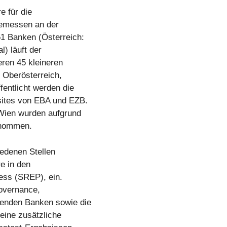
e für die
gemessen an der
1 Banken (Österreich:
) läuft der
eren 45 kleineren
 Oberösterreich,
fentlicht werden die
sites von EBA und EZB.
Wien wurden aufgrund
enommen.
iedenen Stellen
e in den
ess (SREP), ein.
Governance,
menden Banken sowie die
eine zusätzliche