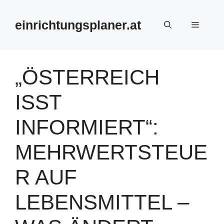
Zum
Inhalt
einrichtungsplaner.at
Menü
springen
„ÖSTERREICH
ISST
INFORMIERT“:
MEHRWERTSTEUE
R AUF
LEBENSMITTEL –