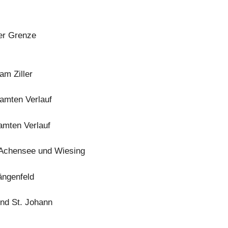
der Grenze
am Ziller
amten Verlauf
amten Verlauf
Achensee und Wiesing
ängenfeld
nd St. Johann