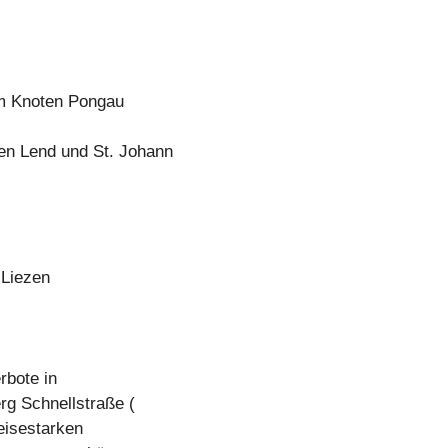
em Knoten Pongau
en Lend und St. Johann
 Liezen
rbote in
rg Schnellstraße (
eisestarken