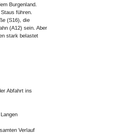
 dem Burgenland.
 Staus führen.
ße (S16), die
ahn (A12) sein. Aber
en stark belastet
er Abfahrt ins
d Langen
esamten Verlauf