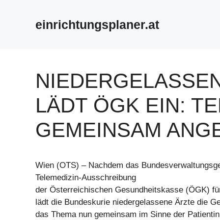
Zum
Inhalt
einrichtungsplaner.at
springen
NIEDERGELASSE
LÄDT ÖGK EIN: T
GEMEINSAM ANG
Wien (OTS) – Nachdem das Bundesverwaltungsger
Telemedizin-Ausschreibung
der Österreichischen Gesundheitskasse (ÖGK) für n
lädt die Bundeskurie niedergelassene Ärzte die G
das Thema nun gemeinsam im Sinne der Patientin