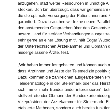
anzugehen, statt weiter Ressourcen in unnötige Al
stecken. „Ich bin überzeugt, dass wir gemeinsam 
die die optimale Versorgung der Patientinnen und 
garantiert. Dazu brauchen wir keine neuen Paralle
den anstehenden Gesprächen über den Gesamtvert
unsere Hand für seriöse Verhandlungen ausgestrec
sehr gerne an einer Lösung mit“, hält Edgar Wutsc
der Österreichischen Ärztekammer und Obmann d
niedergelassene Ärzte, fest.
„Wir haben immer festgehalten und können auch m
dass Ärztinnen und Ärzte der Telemedizin positiv
Dazu kommen die zahlreichen ausgearbeiteten Pro
Teledermatologie in der Steiermark oder das HerzM
sich immer mehr Bundesländer interessieren“, bet
stellvertretender Obmann der Bundeskurie nieder
Vizepräsident der Ärztekammer für Steiermark. Es
etablierte Methoden, sondern auch bereits funktio