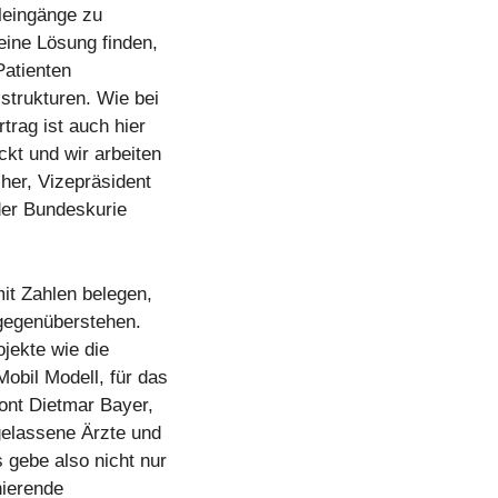
leingänge zu
eine Lösung finden,
Patienten
lstrukturen. Wie bei
rag ist auch hier
kt und wir arbeiten
her, Vizepräsident
er Bundeskurie
it Zahlen belegen,
 gegenüberstehen.
jekte wie die
obil Modell, für das
ont Dietmar Bayer,
gelassene Ärzte und
 gebe also nicht nur
nierende