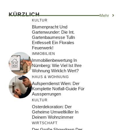
KÜRZLICH
Mehr
KULTUR
Blumenpracht Und
Gartenwunder: Die Int.
Gartenbaumesse Tulln
Entfesselt Ein Florales
Feuerwerk!
IMMOBILIEN
Immobilienbewertung In
Nürnberg: Wie Viel Ist Ihre
Wohnung Wirklich Wert?
HAUS & WOHNUNG
Aufsperrdienst Wien: Der
Komplette Notfall-Guide Für
Aussperrungen
KULTUR
Osterdekoration: Der
Geheime Umweltkiller In
Deinem Wohnzimmer
WIRTSCHAFT
Der Große Showdown Der