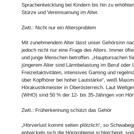
Sprachentwicklung bei Kindern bis hin zu erhöhte
Stürze und Vereinsamung im Alter.
Zwtl.: Nicht nur ein Altersproblem
Mit zunehmendem Alter lässt unser Gehörsinn nach
jedoch nicht nur eine Frage des Alters. Immer öfte
und junge Menschen betroffen. „Hauptursachen fü
jüngerem Alter sind Lärmbelastung im Beruf oder l
Freizeitaktivitäten, intensives Gaming und regel
über Kopfhörer bei hoher Lautstärke“, weiß Maxim
Hörakustikmeister in Oberösterreich. Laut Weltge
(WHO) sind 50 % der 12- bis 35-Jährigen von Hörv
Zwtl.: Früherkennung schützt das Gehör
„Hörverlust kommt selten plötzlich“, so Schwabeg
entwickeln sich die Hörprobleme schleichend, sod