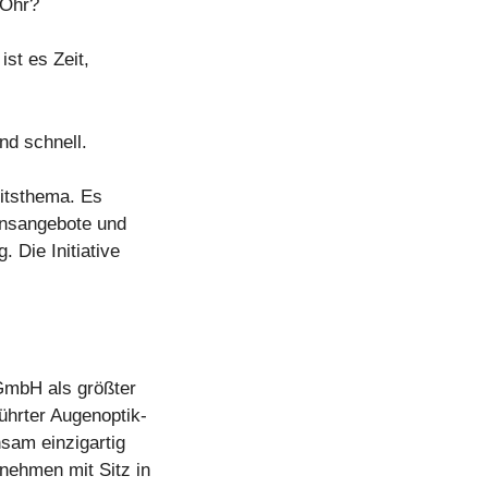
 Ohr?
st es Zeit,
nd schnell.
eitsthema. Es
onsangebote und
 Die Initiative
GmbH als größter
führter Augenoptik-
sam einzigartig
rnehmen mit Sitz in