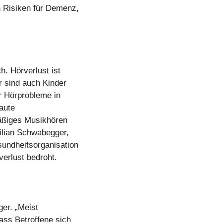
n Risiken für Demenz,
. Hörverlust ist
r sind auch Kinder
r Hörprobleme in
aute
mäßiges Musikhören
ilian Schwabegger,
sundheitsorganisation
erlust bedroht.
ger. „Meist
ass Betroffene sich