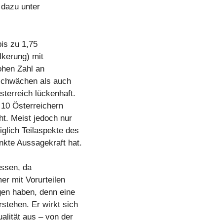
 dazu unter
bis zu 1,75
lkerung) mit
ohen Zahl an
schwächen als auch
terreich lückenhaft.
 10 Österreichern
t. Meist jedoch nur
glich Teilaspekte des
nkte Aussagekraft hat.
assen, da
er mit Vorurteilen
gen haben, denn eine
stehen. Er wirkt sich
alität aus – von der