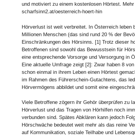
und motiviert zu einem kostenlosen Hörtest. Mehr
scharfsinn2.at/oesterreich-hoert-hin
Hörverlust ist weit verbreitet. In Österreich leben 
Millionen Menschen (das sind rund 20 % der Bevö
Einschränkungen des Hörsinns. [1] Trotz dieser h
Betroffenen sind sowohl das Bewusstsein für Hör
eine entsprechende Vorsorge und Versorgung in Ös
Eine aktuelle Umfrage zeigt [2]: Zwar haben 8 von
schon einmal in ihrem Leben einen Hörtest gemach
im Rahmen des Führerschein-Gutachtens, das ledi
Hörvermögens abbildet und somit eine eingeschrä
Viele Betroffene zögern ihr Gehör überprüfen zu l
Hörverlust und das Tragen von Hörhilfen noch imm
verbunden sind. Spätes Abklären kann jedoch Fol
Hörschwäche bedeutet weit mehr als das reine Ver
auf Kommunikation, soziale Teilhabe und Lebensqu