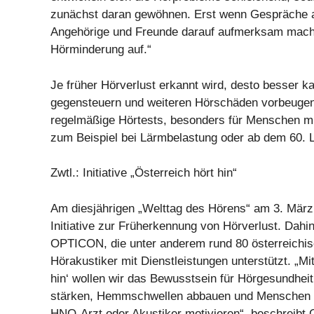
zunächst daran gewöhnen. Erst wenn Gespräche 
Angehörige und Freunde darauf aufmerksam machen
Hörminderung auf.“
Je früher Hörverlust erkannt wird, desto besser 
gegensteuern und weiteren Hörschäden vorbeuge
regelmäßige Hörtests, besonders für Menschen mi
zum Beispiel bei Lärmbelastung oder ab dem 60. 
Zwtl.: Initiative „Österreich hört hin“
Am diesjährigen „Welttag des Hörens“ am 3. März 
Initiative zur Früherkennung von Hörverlust. Dahin
OPTICON, die unter anderem rund 80 österreichis
Hörakustiker mit Dienstleistungen unterstützt. „Mit
hin‘ wollen wir das Bewusstsein für Hörgesundheit
stärken, Hemmschwellen abbauen und Menschen f
HNO-Arzt oder Akustiker motivieren“, beschreibt 