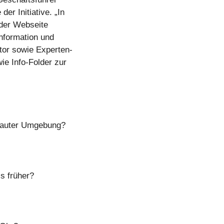
r Initiative. „In
f der Webseite
Information und
tor sowie Experten-
ie Info-Folder zur
 lauter Umgebung?
ls früher?