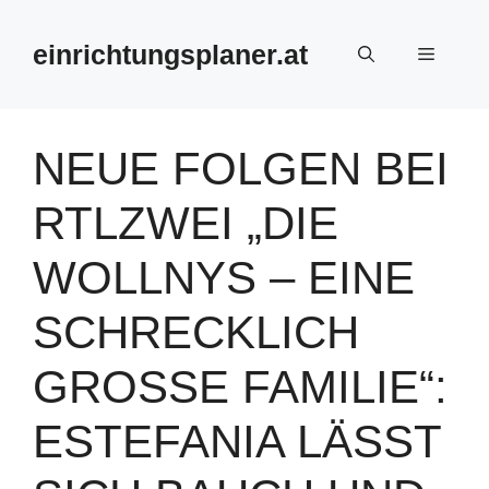
Zum
Inhalt
einrichtungsplaner.at
Menü
springen
NEUE FOLGEN BEI
RTLZWEI „DIE
WOLLNYS – EINE
SCHRECKLICH
GROSSE FAMILIE“: E
STEFANIA LÄSST S